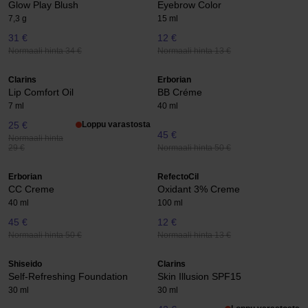
Glow Play Blush
Eyebrow Color
7,3 g
15 ml
31 €
12 €
Normaali hinta 34 €
Normaali hinta 13 €
Clarins
Erborian
Lip Comfort Oil
BB Créme
7 ml
40 ml
25 €
Loppu varastosta
45 €
Normaali hinta
Normaali hinta 50 €
29 €
Erborian
RefectoCil
CC Creme
Oxidant 3% Creme
40 ml
100 ml
45 €
12 €
Normaali hinta 50 €
Normaali hinta 13 €
Shiseido
Clarins
Self-Refreshing Foundation
Skin Illusion SPF15
30 ml
30 ml