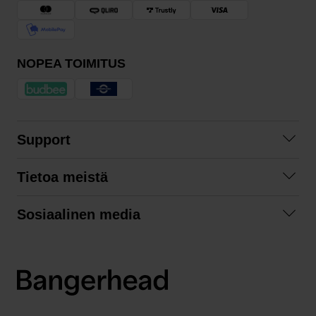
NOPEA TOIMITUS
Support
Ota yhteyttä
Tietoa meistä
Usein kysyttyä
Yhteistyöt
Tilausehdot
Sosiaalinen media
Kestävä kehitys
Palautukset
Facebook
Tietosuojaseloste
Instagram
LinkedIn