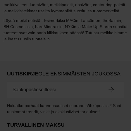
meikkivoiteet, luomivärit, meikkipaletit, ripsivärit, contouring-paletit
ja meikkisiveltimet useilta kymmeniltä suosituilta tuotemerkeiltä.
Löydä meikit netistä - Esimerkiksi MACin, Lancômen, theBalmin,
BH Cosmeticsin, bareMineralsin, NYXin ja Make Up Storen suositut
tuotteet ovat vain parin klikkauksen päässä! Tutustu meikkeihimme
ja ihastu uusiin tuotteisiin.
UUTISKIRJE
OLE ENSIMMÄISTEN JOUKOSSA
Haluatko parhaat kauneusuutiset suoraan sähköpostiisi? Saat
uusimmat trendit, vinkit ja eksklusiiviset tarjoukset!
TURVALLINEN MAKSU