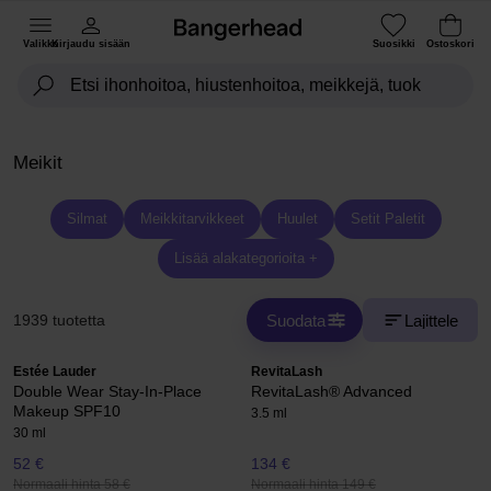
Valikko
Kirjaudu sisään
Suosikki
Ostoskori
Meikit
Silmat
Meikkitarvikkeet
Huulet
Setit Paletit
Lisää alakategorioita +
Suodata
Lajittele
1939 tuotetta
Estée Lauder
RevitaLash
Double Wear Stay-In-Place
RevitaLash® Advanced
Makeup SPF10
3.5 ml
30 ml
52 €
134 €
Normaali hinta 58 €
Normaali hinta 149 €