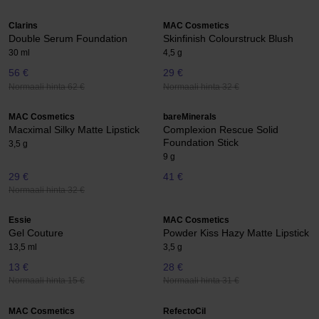
Clarins
MAC Cosmetics
Double Serum Foundation
Skinfinish Colourstruck Blush
30 ml
4,5 g
56 €
29 €
Normaali hinta 62 €
Normaali hinta 32 €
MAC Cosmetics
bareMinerals
Macximal Silky Matte Lipstick
Complexion Rescue Solid
Foundation Stick
3,5 g
9 g
29 €
41 €
Normaali hinta 32 €
Essie
MAC Cosmetics
Gel Couture
Powder Kiss Hazy Matte Lipstick
13,5 ml
3,5 g
13 €
28 €
Normaali hinta 15 €
Normaali hinta 31 €
MAC Cosmetics
RefectoCil