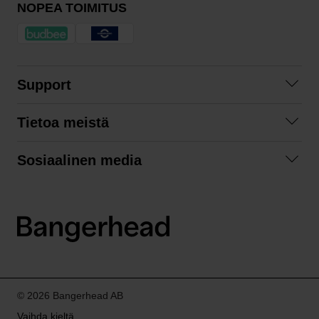
NOPEA TOIMITUS
Support
Ota yhteyttä
Tietoa meistä
Usein kysyttyä
Yhteistyöt
Tilausehdot
Sosiaalinen media
Kestävä kehitys
Palautukset
Facebook
Tietosuojaseloste
Instagram
LinkedIn
© 2026 Bangerhead AB
Vaihda kieltä