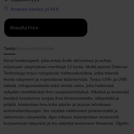
Ilmainen toimitus yli 49 €
Beautiful Price
Tiedot
Ainesosat
Käyttöohje
Kevyt kosteusgeeli, joka antaa iholle elinvoimaa ja auttaa
torjumaan väsymyksen merkkejä 12 tuntia. MultiLayered Defense
Technology torjuu nykypäivän haittavaikutuksia, jotka tekevät
ihosta väsyneen ja nopeuttavat ikääntymistä. Torjuu UVA- ja UVB-
säteitä, infrapunasäteitä sekä sinistä valoa, joka heikentää
nykyään merkittävästi ihon suojautumiskykyä. Hikoilua ja kosteutta
kestävä koostumus suojaa ihoa ilmansaasteilta, siitepölyltä ja
pölyltä, kosteuttaa ihoa koko päivän ja tarjoaa tehokkaan
antioksidanttisuojan. Iho näyttää välittömästi pirteämmältä ja
vähemmän väsyneeltä. Ajan mittaan ikääntymisen ensimerkit
korjaantuvat näkyvästi ja iho säilyttää levänneen ilmeensä. Öljytön.