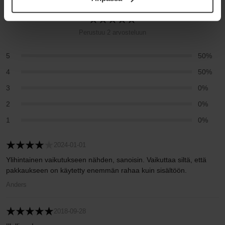
samt vår Integritetspolicy.
Perustuu 2 arvosteluun
5
50%
4
50%
3
0%
2
0%
1
0%
2024-01-01
Ylihintainen vaikutukseen nähden, sanoisin. Vaikuttaa siltä, että
pakkaukseen on käytetty enemmän rahaa kuin sisältöön.
Anders
2018-09-28