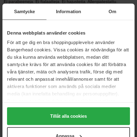
Ei parabeeneja. Ei ftalaatteja. Ei hajusteita. Allergiatestattu.
Silmälääkärien testaama.
Samtycke
Information
Om
Koko: 50 ml
Denna webbplats använder cookies
Tuotenumero: 55382
För att ge dig en bra shoppingupplevelse använder
Kategoriat:
Bangerhead cookies. Vissa cookies är nödvändiga för att
Etusivu
du ska kunna använda webbplatsen, medan ditt
Ihonhoito
samtycke krävs för att använda cookies för att förbättra
Aurinko
våra tjänster, mäta och analysera trafik, förse dig med
Aurinkorasvat & aurinkovoiteet
relevant och anpassat innehåll/annonser samt för att
Aurinkosuoja kasvot
aktivera funktioner som används på sociala medier
Maximum Energizer Anti-Fatigue Hydrating Concentrate
media (kan innefatta behandling av personuppgifter).
Data som samlas in delas med cookieleverantören.
Genom att trycka på "Tillåt alla cookies" accepterar du
Arvostelut (2)
Kysymykset ja vastaukset (0)
alla cookies, medan du under "Detaljer" kan anpassa
Tillåt alla cookies
användningen av cookies. Du kan när som helst återkalla
ditt samtycke. För mer information se vår Cookie Policy
4.5
Anpassa