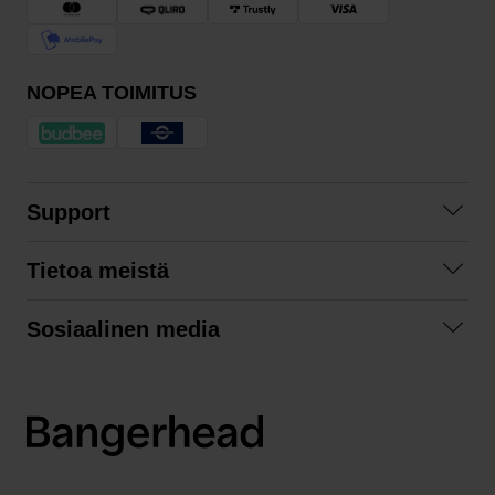
NOPEA TOIMITUS
Support
Ota yhteyttä
Tietoa meistä
Usein kysyttyä
Yhteistyöt
Tilausehdot
Sosiaalinen media
Kestävä kehitys
Palautukset
Facebook
Tietosuojaseloste
Instagram
LinkedIn