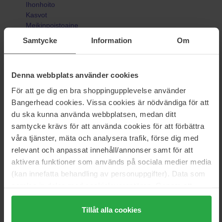
Ihonhoito
Kasvot
Meikinpoistoaine
Naturally Gentle Eye Makeup Remover
Samtycke
Information
Om
Denna webbplats använder cookies
Arvostelut (5)
Kysymykset ja vastaukset (0)
För att ge dig en bra shoppingupplevelse använder
Bangerhead cookies. Vissa cookies är nödvändiga för att
4.6
du ska kunna använda webbplatsen, medan ditt
samtycke krävs för att använda cookies för att förbättra
våra tjänster, mäta och analysera trafik, förse dig med
relevant och anpassat innehåll/annonser samt för att
Perustuu 5 arvosteluun
aktivera funktioner som används på sociala medier media
5
60%
(kan innefatta behandling av personuppgifter). Data som
samlas in delas med cookieleverantören. Genom att
4
40%
trycka på "Tillåt alla cookies" accepterar du alla cookies,
3
0%
medan du under "Detaljer" kan anpassa användningen av
Tillåt alla cookies
2
0%
cookies. Du kan när som helst återkalla ditt samtycke.