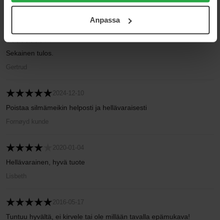
För mer information se vår Cookie Policy samt vår
1
0%
Anpassa
Integritetspolicy.
2025-01-19
Sekainen tulos.
Gertrud
2024-12-10
Poistaa silmämeikin helposti ja hellävaraisesti
Fornøyd kunde
2020-01-04
Hellävarainen, hyvä tuote
Lisbeth
2016-05-17
Tuntuu hyvältä, ei kirvele tai ole millään tavalla epämukava!