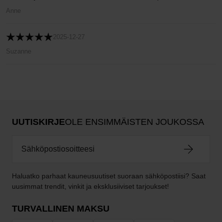
Anne
2025-12-27
Suzanne
UUTISKIRJE
OLE ENSIMMÄISTEN JOUKOSSA
Haluatko parhaat kauneusuutiset suoraan sähköpostiisi? Saat
uusimmat trendit, vinkit ja eksklusiiviset tarjoukset!
TURVALLINEN MAKSU