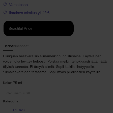
Varastossa
Ilmainen toimitus yli 49 €
Beautiful Price
Tiedot
Ainesosat
Cliniquen hellävaraisin silmämeikinpuhdistusaine. Täyteläinen
voide, joka levittyy helposti. Poistaa meikin tehokkaasti jättämättä
öljyistä tunnetta. Ei ärsytä silmiä. Sopii kaikille ihotyypeille.
Silmälääkäreiden testaama. Sopii myös piilolinssien käyttäjille.
Koko: 75 ml
Tuotenumero: 4598
Kategoriat:
Etusivu