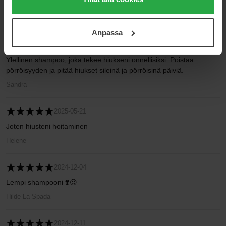
Tein hiuksistani paremmat ja terveemmät
användningen av cookies. Du kan när som helst återkalla
Elin
ditt samtycke. För mer information se vår Cookie Policy
Anpassa
samt vår Integritetspolicy.
2025-09-25
Ylellinen shampoo, joka tekee hiukseni onnellisiksi. Poistaa
pörröisyyden ja pitää hiukset sileinä ja pörröisinä päiviä.
Sandra
2025-05-21
Joten hiusteni hoitaminen
Helene
2024-12-04
Lempi shampooni ❣️😍
Hilde La Spada
2024-12-11