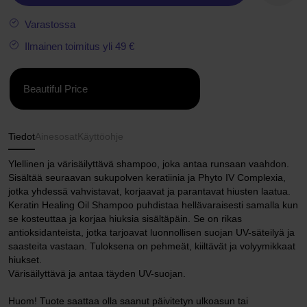
Varastossa
Ilmainen toimitus yli 49 €
Beautiful Price
Tiedot
Ainesosat
Käyttöohje
Ylellinen ja värisäilyttävä shampoo, joka antaa runsaan vaahdon.
Sisältää seuraavan sukupolven keratiinia ja Phyto IV Complexia,
jotka yhdessä vahvistavat, korjaavat ja parantavat hiusten laatua.
Keratin Healing Oil Shampoo puhdistaa hellävaraisesti samalla kun
se kosteuttaa ja korjaa hiuksia sisältäpäin. Se on rikas
antioksidanteista, jotka tarjoavat luonnollisen suojan UV-säteilyä ja
saasteita vastaan. Tuloksena on pehmeät, kiiltävät ja volyymikkaat
hiukset.
Värisäilyttävä ja antaa täyden UV-suojan.
Huom! Tuote saattaa olla saanut päivitetyn ulkoasun tai