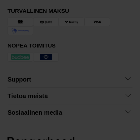
TURVALLINEN MAKSU
NOPEA TOIMITUS
Support
Ota yhteyttä
Tietoa meistä
Usein kysyttyä
Yhteistyöt
Tilausehdot
Sosiaalinen media
Kestävä kehitys
Palautukset
Facebook
Tietosuojaseloste
Instagram