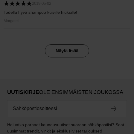
2019-05-02
Todella hyvä shampoo kuiville hiuksille!
Margaret
Näytä lisää
UUTISKIRJE
OLE ENSIMMÄISTEN JOUKOSSA
Haluatko parhaat kauneusuutiset suoraan sähköpostiisi? Saat
uusimmat trendit, vinkit ja eksklusiiviset tarjoukset!