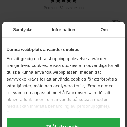
Perustuu 32 arvosteluun
5
88%
Samtycke
Information
Om
4
9%
3
3%
2
0%
Denna webbplats använder cookies
1
0%
För att ge dig en bra shoppingupplevelse använder
Bangerhead cookies. Vissa cookies är nödvändiga för att
2026-07-15
du ska kunna använda webbplatsen, medan ditt
samtycke krävs för att använda cookies för att förbättra
Tämä shampoo sopii hiuksilleni täydellisesti, niistä tulee niin
våra tjänster, mäta och analysera trafik, förse dig med
pehmeät ja sileät pesun jälkeen! Suosittelen tätä tuotetta
lämpimästi, olen käyttänyt sitä jo vuosia enkä voisi kuvitellakaan
relevant och anpassat innehåll/annonser samt för att
vaihtavani sitä!
aktivera funktioner som används på sociala medier
Arra
media (kan innefatta behandling av personuppgifter).
Data som samlas in delas med cookieleverantören.
Genom att trycka på "Tillåt alla cookies" accepterar du
2026-03-06
alla cookies, medan du under "Detaljer" kan anpassa
Tillåt alla cookies