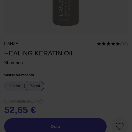
L'ANZA
(32)
HEALING KERATIN OIL
Shampoo
Valitse vaihtoehto
300 ml
950 ml
Suositushinta 95,14 €
52,65 €
Osta
Suosik