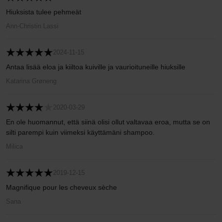
Hiuksista tulee pehmeät
Ann-Christin Lassi
2024-11-15
Antaa lisää eloa ja kiiltoa kuiville ja vaurioituneille hiuksille
Katarina Grøneng
2020-03-29
En ole huomannut, että siinä olisi ollut valtavaa eroa, mutta se on
silti parempi kuin viimeksi käyttämäni shampoo.
Milica
2019-12-15
Magnifique pour les cheveux sèche
Sana