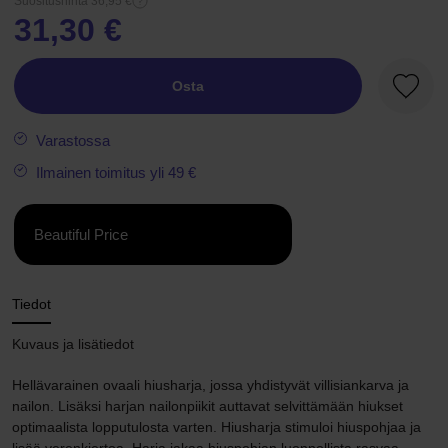
Suositushinta 36,95 €
31,30 €
Osta
Suosik
Varastossa
Ilmainen toimitus yli 49 €
Beautiful Price
Tiedot
Kuvaus ja lisätiedot
Hellävarainen ovaali hiusharja, jossa yhdistyvät villisiankarva ja
nailon. Lisäksi harjan nailonpiikit auttavat selvittämään hiukset
optimaalista lopputulosta varten. Hiusharja stimuloi hiuspohjaa ja