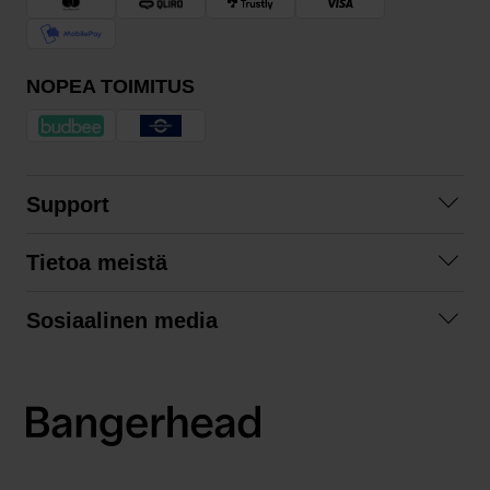
NOPEA TOIMITUS
Support
Ota yhteyttä
Tietoa meistä
Usein kysyttyä
Yhteistyöt
Tilausehdot
Sosiaalinen media
Kestävä kehitys
Palautukset
Facebook
Tietosuojaseloste
Instagram
LinkedIn