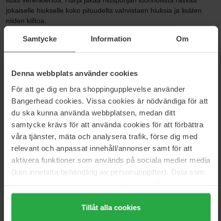
lisää verenkiertoa. Harja jakaa hiuspohjan luonnollista rasvaa
jokaiselle hiukselle koko pituudelta vahvistaen hiuksia ja lisäten
niiden kiiltoa.
Samtycke
Information
Om
Tuotetiedot
Koko: L6cm x P21,5cm sis. varren
Denna webbplats använder cookies
Materiaali: Villisiankarva ja nailon, nailonpiikit.
För att ge dig en bra shoppingupplevelse använder
Bangerhead cookies. Vissa cookies är nödvändiga för att
Paino: 84 g
du ska kunna använda webbplatsen, medan ditt
Kaikki villisiankarva on kerätty luonnollisesti pudonneesta karvast
samtycke krävs för att använda cookies för att förbättra
våra tjänster, mäta och analysera trafik, förse dig med
Koko: 1 pcs
relevant och anpassat innehåll/annonser samt för att
aktivera funktioner som används på sociala medier media
Tuotenumero: 106230
(kan innefatta behandling av personuppgifter). Data som
Kategoriat:
samlas in delas med cookieleverantören. Genom att
trycka på "Tillåt alla cookies" accepterar du alla cookies,
Etusivu
Hiustuotteet
medan du under "Detaljer" kan anpassa användningen av
Tillåt alla cookies
Hiusharjat & tarvikkeet
cookies. Du kan när som helst återkalla ditt samtycke.