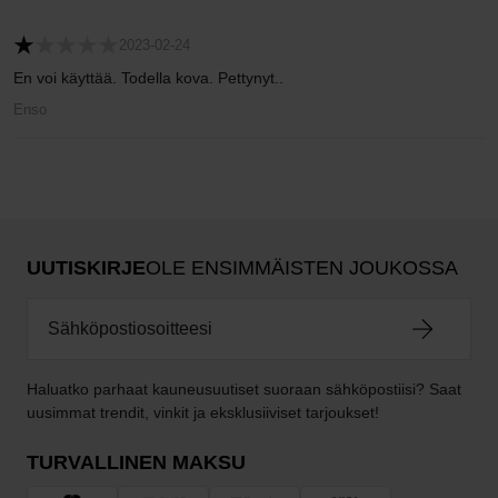
2023-02-24
En voi käyttää. Todella kova. Pettynyt..
Enso
UUTISKIRJE
OLE ENSIMMÄISTEN JOUKOSSA
Haluatko parhaat kauneusuutiset suoraan sähköpostiisi? Saat
uusimmat trendit, vinkit ja eksklusiiviset tarjoukset!
TURVALLINEN MAKSU