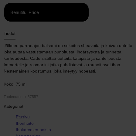
Beautiful Price
Tiedot
Jälkeen parranajon balsami on sekoitus sheavoita ja koivun uutetta
joka auttaa vastustamaan punoitusta, ihoärsytystä ja tunnetta
karheudesta. Cade sisältää uutteita katajasta ja santelipuusta,
Immortelle ja rosmariini jotka puhdistavat ja rauhoittavat ihoa.
Nestemäinen koostumus, joka imeytyy nopeasti.
Koko: 75 ml
Tuotenumero: 57557
Kategoriat:
Etusivu
Ihonhoito
Ihokarvojen poisto