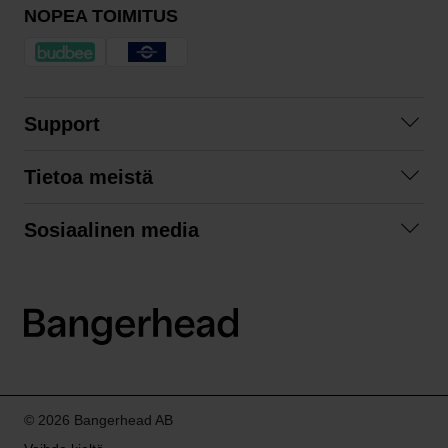
NOPEA TOIMITUS
Support
Ota yhteyttä
Tietoa meistä
Usein kysyttyä
Yhteistyöt
Tilausehdot
Sosiaalinen media
Kestävä kehitys
Palautukset
Facebook
Tietosuojaseloste
Instagram
LinkedIn
© 2026 Bangerhead AB