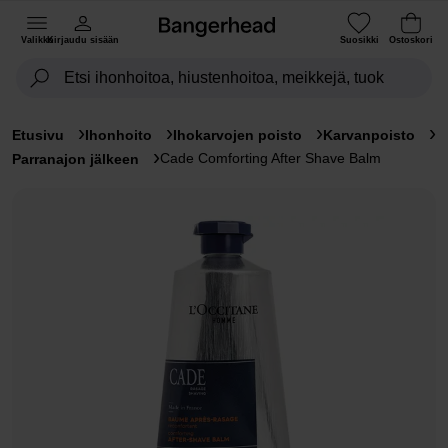
Valikko
Kirjaudu sisään
Suosikki
Ostoskori
Etusivu
Ihonhoito
Ihokarvojen poisto
Karvanpoisto
Cade Comforting After Shave Balm
Parranajon jälkeen