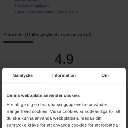
Karvanpoisto
Parranajon jälkeen
Cade Comforting After Shave Balm
Arvostelut (10)
Kysymykset ja vastaukset (0)
4.9
Samtycke
Information
Om
Perustuu 10 arvosteluun
5
90%
Denna webbplats använder cookies
4
10%
För att ge dig en bra shoppingupplevelse använder
3
0%
Bangerhead cookies. Vissa cookies är nödvändiga för att
du ska kunna använda webbplatsen, medan ditt
2
0%
samtycke krävs för att använda cookies för att förbättra
1
0%