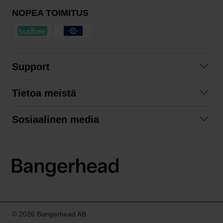
NOPEA TOIMITUS
Support
Ota yhteyttä
Tietoa meistä
Usein kysyttyä
Yhteistyöt
Tilausehdot
Sosiaalinen media
Kestävä kehitys
Palautukset
Facebook
Tietosuojaseloste
Instagram
LinkedIn
© 2026 Bangerhead AB