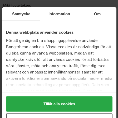
Mitä tuote tekee:
Kevyt seerumi, joka kosteuttaa ihoa ja edistää sen kimmoisuutta ja
Samtycke
Information
Om
elastisuutta samalla kun se minimoi näkyvät kuivuuteen liittyvät
juonteet
Denna webbplats använder cookies
Koko: 60 ml
För att ge dig en bra shoppingupplevelse använder
Tuotenumero: 124455
Bangerhead cookies. Vissa cookies är nödvändiga för att
Kategoriat:
du ska kunna använda webbplatsen, medan ditt
samtycke krävs för att använda cookies för att förbättra
Etusivu
våra tjänster, mäta och analysera trafik, förse dig med
Ihonhoito
relevant och anpassat innehåll/annonser samt för att
Kasvot
aktivera funktioner som används på sociala medier media
Seerumit
Hyaluronic Acid 2% + B5 V2 Next Gen
(kan innefatta behandling av personuppgifter). Data som
samlas in delas med cookieleverantören. Genom att
trycka på "Tillåt alla cookies" accepterar du alla cookies,
medan du under "Detaljer" kan anpassa användningen av
Tillåt alla cookies
Arvostelut (2)
Kysymykset ja vastaukset (0)
cookies. Du kan när som helst återkalla ditt samtycke.
För mer information se vår Cookie Policy samt vår