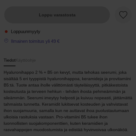
Loppu varastosta
Suosik
Loppuunmyyty
Ilmainen toimitus yli 49 €
Tiedot
Käyttöohje
Hyaluronihappo 2 % + B5 on kevyt, mutta tehokas seerumi, joka
sisältää 5 eri tyyppistä hyaluronihappoa, keramideja ja provitamiini
B5:tä. Tuote antaa iholle välittömästi täyteläisyyttä, pitkäkestoista
kosteutusta ja terveen hehkun - tehden ihosta pehmeämmän ja
sileämmän. Seerumi imeytyy helposti ja kuivuu nopeasti, jättämättä
tahmaista tunnetta. Keramidit lukitsevat kosteuden ja vahvistavat
ihon suojamuuria, samalla kun ne auttavat ihoa puolustautumaan
ulkoisia rasituksia vastaan. Pro-vitamiini B5 tukee ihon
luonnollisten suojakomponenttien, kuten keramidien ja
rasvahappojen muodostumista ja edistää hyvinvoivaa ulkonäköä.