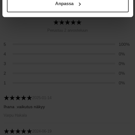
Anpassa
5
Integritetspolicy.
Perustuu 2 arvosteluun
5
100%
4
0%
3
0%
2
0%
1
0%
2025-01-14
Ihana .vaikutus näkyy
Varpu Hakala
2024-06-19