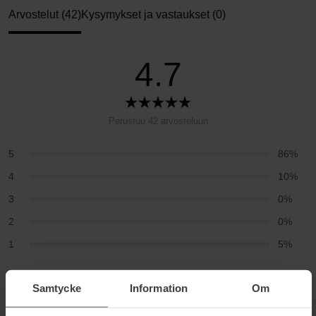
Arvostelut (42)
Kysymykset ja vastaukset (0)
4.7
Perustuu 42 arvosteluun
5
86%
4
10%
3
0%
2
0%
1
5%
2026-06-25
Samtycke
Information
Om
Olen nähnyt tuotteen aiemmin, kun siitä puhuttiin eniten, mutta
minulla on valtava epäilys sille, että vaikuttajat todella kertovat