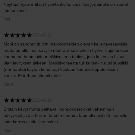
Näyttää myös erittäin hyvältä iholla, varsinkin jos sinulla on suuret
ihohuokoset.
Mel
2026-02-28
Moni on sanonut tir tirin meikkivoiteiden olevan kellertavasävyisiä
mutta omalle ihon sävylle neutraali sopi oikein hyvin. Hajuherkkien
kannattaa huomioida meikkivoiteen tuoksu, joka kuitenkin hiipuu
pian levityksen jälkeen. Meikkivoiteesta tuli kuitenkin uusi suosikki
(normaalisti käytän lumenea) kuulaan kauniin lopputuloksen
vuoksi. Ei turhaan viraali tuote
Tiia K
2026-02-19
Erittäin kevyt mutta peittävä, ihohuokoset ovat vähemmän
näkyvissä ja älä herran tähden unohda taputella peitintä luomelle,
jotta kerros ei ole liian paksu.
Moa