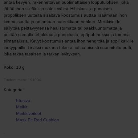
antaa kevyen, rakennettavan puolimattaisen lopputuloksen, joka
jättää ihon sileäksi ja säteileväksi. Hibiskus- ja punaisen
propoliksen uutteita sisältävä koostumus auttaa lisäämään ihon
kimmoisuutta ja antamaan nuorekkaan hehkun. Meikkivoide
säilyttää peittävyytensä haalistumatta tai paakkuuntumatta ja
peittää samalla tehokkaasti punoitusta, epäpuhtauksia ja tummia
silmänalusia. Kevyt koostumus antaa ihon hengittää ja sopii kaikille
ihotyypeille. Lisäksi mukana tulee ainutlaatuisesti suunniteltu puffi,
joka takaa tasaisen ja tarkan levityksen.
Koko: 18 g
Tuotenumero: 191094
Kategoriat:
Etusivu
Meikit
Meikkivoiteet
Mask Fit Red Cushion