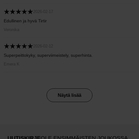
2026-02-17
Edullinen ja hyvä Tirtir
Veronika
2026-02-12
Superpeittokyky, superviimeistely, superhinta.
Emera K
Näytä lisää
UUTISKIRJE
OLE ENSIMMÄISTEN JOUKOSSA