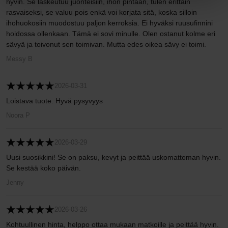
hyvin. Se laskeutuu juonteisiin, ihon pintaan, tulen erittäin
rasvaiseksi, se valuu pois enkä voi korjata sitä, koska silloin
ihohuokosiin muodostuu paljon kerroksia. Ei hyväksi ruusufinnini
hoidossa ollenkaan. Tämä ei sovi minulle. Olen ostanut kolme eri
sävyä ja toivonut sen toimivan. Mutta edes oikea sävy ei toimi.
Messy B
2026-03-31
Loistava tuote. Hyvä pysyvyys
Noora P
2026-03-29
Uusi suosikkini! Se on paksu, kevyt ja peittää uskomattoman hyvin.
Se kestää koko päivän.
Jenny
2026-03-26
Kohtuullinen hinta, helppo ottaa mukaan matkoille ja peittää hyvin.