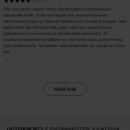
2024-02-12
Olin alun perin ostanut Maria Åkerbergiltä puhdistusaineen
rasvaiselle iholle, mutta kun käytin sitä, kasvoni kuivuivat
äärimmäisen paljon ja alkoivat hilseillä suun sivuilta ja leuasta. Sain
tästä vinkin Ole Henrikseniltä, joten ostin sen sijaan toivoen
palauttavani ihoni kuivasta ja hilseilevästä pehmeäksi. Jo
muutaman käyttökerran jälkeen en ollut enää kuiva ja ihoni tuntui
taas kosteutetulta. Suosittelen tätä lämpimästi, jos sinulla on kuiva
iho!
Li Li
Näytä lisää
UUTISKIRJE
OLE ENSIMMÄISTEN JOUKOSSA