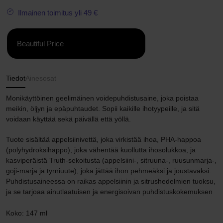
Ilmainen toimitus yli 49 €
Beautiful Price
Tiedot
Ainesosat
Monikäyttöinen geelimäinen voidepuhdistusaine, joka poistaa
meikin, öljyn ja epäpuhtaudet. Sopii kaikille ihotyypeille, ja sitä
voidaan käyttää sekä päivällä että yöllä.
Tuote sisältää appelsiinivettä, joka virkistää ihoa, PHA-happoa
(polyhydroksihappo), joka vähentää kuollutta ihosolukkoa, ja
kasviperäistä Truth-sekoitusta (appelsiini-, sitruuna-, ruusunmarja-,
goji-marja ja tyrniuute), joka jättää ihon pehmeäksi ja joustavaksi.
Puhdistusaineessa on raikas appelsiinin ja sitrushedelmien tuoksu,
ja se tarjoaa ainutlaatuisen ja energisoivan puhdistuskokemuksen
Koko: 147 ml