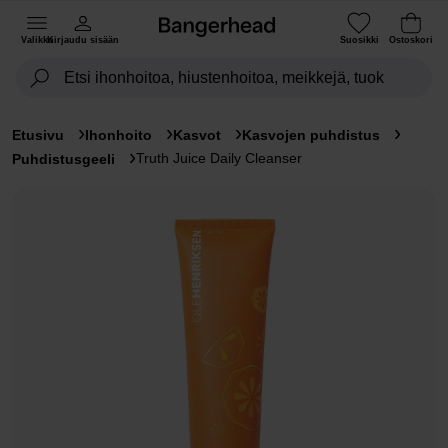
Valikko
Kirjaudu sisään
Suosikki
Ostoskori
Etusivu
Ihonhoito
Kasvot
Kasvojen puhdistus
Truth Juice Daily Cleanser
Puhdistusgeeli