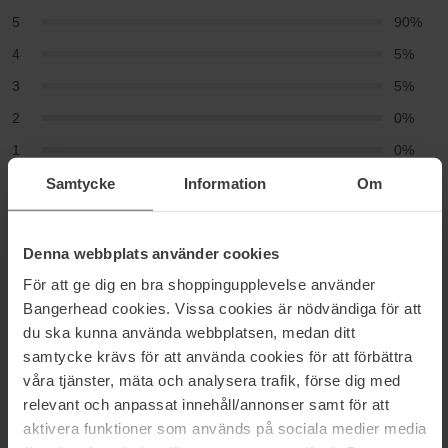
5
90%
4
5%
3
5%
2
0%
1
0%
Samtycke
Information
Om
2026-03-26
Herkullinen tuoksu ja hyvä puhdistus. Koira tuntuu ihanalta pesun
jälkeen.
Denna webbplats använder cookies
Christine
För att ge dig en bra shoppingupplevelse använder
Bangerhead cookies. Vissa cookies är nödvändiga för att
du ska kunna använda webbplatsen, medan ditt
2026-03-08
samtycke krävs för att använda cookies för att förbättra
Olen vannonut tämän nimeen vuosia. Puhdistaa ihon kuivattamatta
våra tjänster, mäta och analysera trafik, förse dig med
sitä, jopa herkän ihon. Tuoksuu hyvältä ja raikkaalta. Poistaa myös
meikin, mutta vedenkestävän meikin poistamiseen on käytettävä
relevant och anpassat innehåll/annonser samt för att
meikinpoistoainetta.
aktivera funktioner som används på sociala medier media