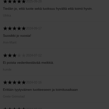
2025-09-28
Tiedän jo, että tuote sekä tuoksuu hyvältä että toimii hyvin.
Ulrika
2024-09-17
Suosikki jo vuosia!
Ann-Marit
2024-07-12
Ei poista vedenkestävää meikkiä.
kunde
2024-02-16
Erittäin tyytyväinen tuotteeseen ja toimitusaikaan
Grete Grimstad