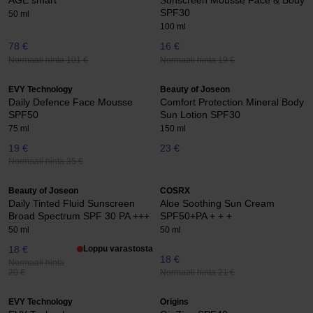
AGE smart
Sunscreen Mousse Face & Body
SPF30
50 ml
100 ml
78 €
16 €
Normaali hinta 101 €
Normaali hinta 19 €
EVY Technology
Beauty of Joseon
Daily Defence Face Mousse
Comfort Protection Mineral Body
SPF50
Sun Lotion SPF30
75 ml
150 ml
19 €
23 €
Normaali hinta 35 €
Beauty of Joseon
COSRX
Daily Tinted Fluid Sunscreen
Aloe Soothing Sun Cream
Broad Spectrum SPF 30 PA +++
SPF50+PA + + +
50 ml
50 ml
18 €
Loppu varastosta
18 €
Normaali hinta
Normaali hinta 21 €
20 €
EVY Technology
Origins