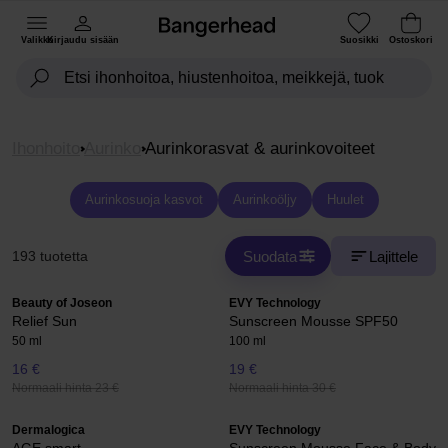
Valikko
Kirjaudu sisään
Suosikki
Ostoskori
Ihonhoito
Aurinko
Aurinkorasvat & aurinkovoiteet
Aurinkosuoja kasvot
Aurinkoöljy
Huulet
Suodata
Lajittele
193 tuotetta
Beauty of Joseon
EVY Technology
Relief Sun
Sunscreen Mousse SPF50
50 ml
100 ml
16 €
19 €
Normaali hinta 23 €
Normaali hinta 30 €
Dermalogica
EVY Technology