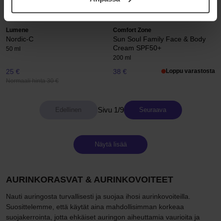
samt vår Integritetspolicy.
Normaali hinta 34 €
Normaali hinta 82 €
Lumene
Comfort Zone
Nordic-C
Sun Soul Family Face & Body
Cream SPF50+
50 ml
200 ml
25 €
38 €
Loppu varastosta
Normaali hinta 30 €
Sivu 1/9
Seuraava
Näytä lisää
AURINKORASVAT & AURINKOVOITEET
Nauti auringosta turvallisesti ja suojaa ihosi aurinkovoiteilla.
Suosittelemme, että käytät aina mahdollisimman korkeaa
suojakerrointa, jotta ehkäiset auringon aiheuttamia vaurioita ja