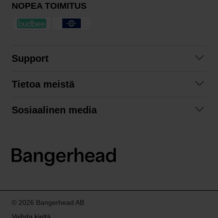
NOPEA TOIMITUS
Support
Ota yhteyttä
Tietoa meistä
Usein kysyttyä
Yhteistyöt
Tilausehdot
Sosiaalinen media
Kestävä kehitys
Palautukset
Facebook
Tietosuojaseloste
Instagram
LinkedIn
© 2026 Bangerhead AB
Vaihda kieltä