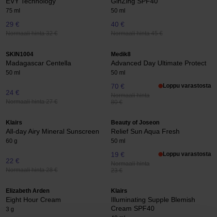
EVY Technology
GinZing SPF40
75 ml
50 ml
29 €
40 €
Normaali hinta 32 €
Normaali hinta 45 €
SKIN1004
Medik8
Madagascar Centella
Advanced Day Ultimate Protect
50 ml
50 ml
70 €
Loppu varastosta
24 €
Normaali hinta
Normaali hinta 27 €
80 €
Klairs
Beauty of Joseon
All-day Airy Mineral Sunscreen
Relief Sun Aqua Fresh
60 g
50 ml
19 €
Loppu varastosta
22 €
Normaali hinta
Normaali hinta 28 €
23 €
Elizabeth Arden
Klairs
Eight Hour Cream
Illuminating Supple Blemish
Cream SPF40
3 g