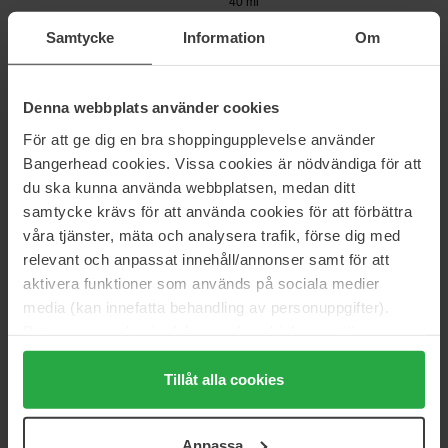
40 ml
26 €
30 €
Samtycke
Information
Om
Normaali hinta 28 €
Normaali hinta 33 €
EVY Technology
Biotherm
Denna webbplats använder cookies
Daily Tan Activator
Blue Peptides Uplift Moisturizing
Cream SPF30
150 ml
För att ge dig en bra shoppingupplevelse använder
50 ml
32 €
Loppu varastosta
Bangerhead cookies. Vissa cookies är nödvändiga för att
85 €
Normaali hinta
du ska kunna använda webbplatsen, medan ditt
Normaali hinta 101 €
35 €
samtycke krävs för att använda cookies för att förbättra
våra tjänster, mäta och analysera trafik, förse dig med
Murad
Beauty of Joseon
Environmental Shield
Hydra Shield Body Sun Lotion
relevant och anpassat innehåll/annonser samt för att
SPF50+
50 ml
aktivera funktioner som används på sociala medier
150 ml
media (kan innefatta behandling av personuppgifter).
72 €
23 €
Loppu varastosta
Data som samlas in delas med cookieleverantören.
Normaali hinta 87 €
Genom att trycka på "Tillåt alla cookies" accepterar du
alla cookies, medan du under "Detaljer" kan anpassa
Tillåt alla cookies
Dr. Ceuracle
Dermalogica
Hyal Reyouth Moist Sun
Prisma Protect SPF30
användningen av cookies. Du kan när som helst återkalla
50 ml
50 ml
ditt samtycke. För mer information se vår Cookie Policy
Anpassa
23 €
69 €