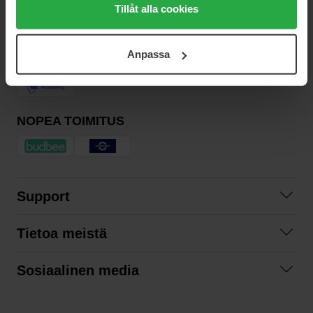
alla cookies, medan du under "Detaljer" kan anpassa
Tillåt alla cookies
uusimmat trendit, vinkit ja eksklusiiviset tarjoukset!
användningen av cookies. Du kan när som helst återkalla
ditt samtycke. För mer information se vår Cookie Policy
TURVALLINEN MAKSU
Anpassa
samt vår Integritetspolicy.
NOPEA TOIMITUS
Support
Ota yhteyttä
Tietoa meistä
Usein kysyttyä
Yhteistyöt
Tilausehdot
Sosiaalinen media
Kestävä kehitys
Palautukset
Facebook
Tietosuojaseloste