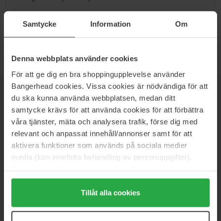
Siirry kategoriaan B
Samtycke
Information
Om
Denna webbplats använder cookies
För att ge dig en bra shoppingupplevelse använder
Bangerhead cookies. Vissa cookies är nödvändiga för att
UUTISKIRJE
OLE ENSIMMÄISTEN JOUKOSSA
du ska kunna använda webbplatsen, medan ditt
samtycke krävs för att använda cookies för att förbättra
våra tjänster, mäta och analysera trafik, förse dig med
relevant och anpassat innehåll/annonser samt för att
aktivera funktioner som används på sociala medier
Haluatko parhaat kauneusuutiset suoraan sähköpostiisi? Saat
media (kan innefatta behandling av personuppgifter).
uusimmat trendit, vinkit ja eksklusiiviset tarjoukset!
Data som samlas in delas med cookieleverantören.
Genom att trycka på "Tillåt alla cookies" accepterar du
TURVALLINEN MAKSU
alla cookies, medan du under "Detaljer" kan anpassa
Tillåt alla cookies
användningen av cookies. Du kan när som helst återkalla
ditt samtycke. För mer information se vår Cookie Policy