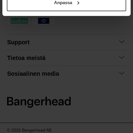
Anpassa
samt vår Integritetspolicy.
NOPEA TOIMITUS
Support
Ota yhteyttä
Tietoa meistä
Usein kysyttyä
Yhteistyöt
Tilausehdot
Sosiaalinen media
Kestävä kehitys
Palautukset
Facebook
Tietosuojaseloste
Instagram
LinkedIn
© 2026 Bangerhead AB