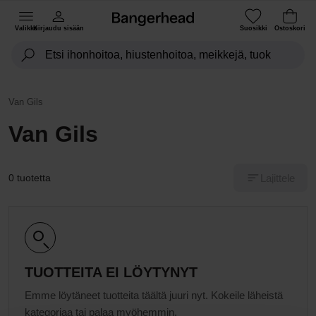
Valikko
Kirjaudu sisään
Suosikki
Ostoskori
Van Gils
Van Gils
Lajittele
0 tuotetta
TUOTTEITA EI LÖYTYNYT
Emme löytäneet tuotteita täältä juuri nyt. Kokeile läheistä
kategoriaa tai palaa myöhemmin.