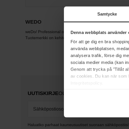
Samtycke
WEDO
weDo/ Professional on uusi eko-eettinen tuotemerkki, joka 
Denna webbplats använder 
Tuotemerkki on kehitetty yhteistyössä Wella Professionali
För att ge dig en bra shoppi
använda webbplatsen, medan d
analysera trafik, förse dig 
sociala medier media (kan in
Genom att trycka på "Tillåt 
av cookies. Du kan när som h
Integritetspolicy.
UUTISKIRJE
OLE ENSIMMÄISTEN JOUK
Haluatko parhaat kauneusuutiset suoraan sähköpostiisi