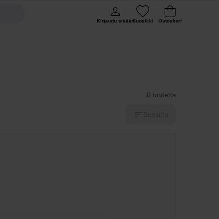
Kirjaudu sisään
Suosikki
Ostoskori
0 tuotetta
Suosittu