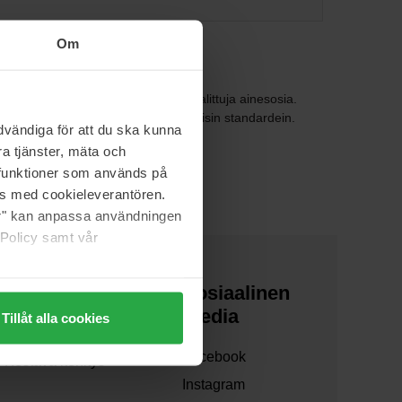
Om
sisältävät vain muutamia tarkkaan valittuja ainesosia.
ainen tuote on kehitetty ammattitasoisin standardein.
vändiga för att du ska kunna
a tjänster, mäta och
a funktioner som används på
as med cookieleverantören.
jer" kan anpassa användningen
 Policy samt vår
Tietoa meistä
Sosiaalinen
media
Tillåt alla cookies
Yhteistyöt
Facebook
Kestävä kehitys
Instagram