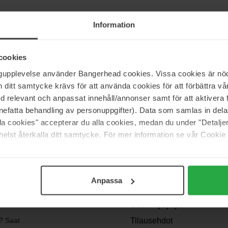
Information
tarjoaa vegaanisia, cruelty free ja 100% kierrätettäviä tuotteita, jotka 
cookies
n laboratorioiden tutkijoiden sekä hiusalan ammattilaisten kanssa - jok
ngupplevelse använder Bangerhead cookies. Vissa cookies är nöd
itt samtycke krävs för att använda cookies för att förbättra vår
med relevant och anpassat innehåll/annonser samt för att aktiver
nefatta behandling av personuppgifter). Data som samlas in del
alla cookies" accepterar du alla cookies, medan du under "Detal
elst återkalla ditt samtycke. För mer information se vår Cookie
OSSA
Support
Anpassa
Ota yhteyttä
Usein kysyttyä
? Saat
Tilausehdot