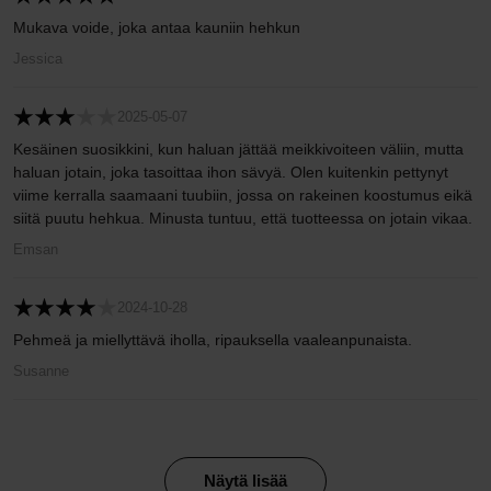
Mukava voide, joka antaa kauniin hehkun
Jessica
2025-05-07
Kesäinen suosikkini, kun haluan jättää meikkivoiteen väliin, mutta
haluan jotain, joka tasoittaa ihon sävyä. Olen kuitenkin pettynyt
viime kerralla saamaani tuubiin, jossa on rakeinen koostumus eikä
siitä puutu hehkua. Minusta tuntuu, että tuotteessa on jotain vikaa.
Emsan
2024-10-28
Pehmeä ja miellyttävä iholla, ripauksella vaaleanpunaista.
Susanne
Näytä lisää