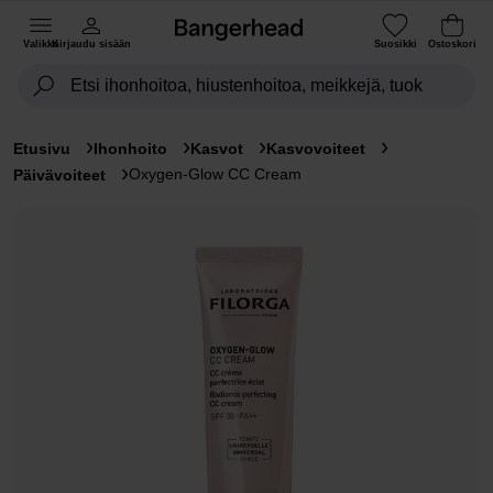
Valikko
Kirjaudu sisään
Suosikki
Ostoskori
Etusivu
Ihonhoito
Kasvot
Kasvovoiteet
Oxygen-Glow CC Cream
Päivävoiteet