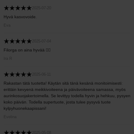
2025-07-20
Hyvä kasvovoide.
Eva
2025-07-04
Filorga on aina hyvää 👍🏻
Ira R
2025-06-11
Rakastan tätä tuotetta! Käytän sitä tänä kesänä monitoimisesti:
erittäin kevyenä meikkivoiteena ja päivävoiteena samassa, myös
aurinkosuojakertoimella. Se levittyy todella hyvin ja hehkuu, pysyen
koko päivän. Todella supertuote, josta tulee pysyvä tuote
kylpyhuonekaapissani!
Evelina
2025-05-08