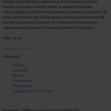
testattu ihotautilääkärin valvonnassa Ihoa hapettava tehokas
koostumus suojaa siniseltä valolta* ja sisältää tasoittavaa
hyaluronihappoa sekä detox-vaikutuksen antavaa L-entsyymiä. Se
antaa sekä suoran että pitkäkestoisen vaikutuksen tehden ihosta
kauniimman ja hehkuvamman. Roosansävyiset nestemäiset
mikrokapseloidut pigmentit sulautuvat kaikkiin ihonsävyihin
Koko: 40 ml
Tuotenumero: 101795
Kategoriat:
Etusivu
Ihonhoito
Kasvot
Kasvovoiteet
Päivävoiteet
Oxygen-Glow CC Cream
Arvostelut (22)
Kysymykset ja vastaukset (0)