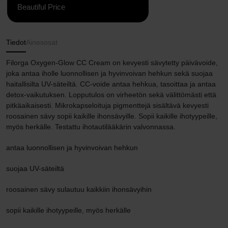
Beautiful Price
Tiedot
Ainesosat
Filorga Oxygen-Glow CC Cream on kevyesti sävytetty päivävoide,
joka antaa iholle luonnollisen ja hyvinvoivan hehkun sekä suojaa
haitallisilta UV-säteiltä. CC-voide antaa hehkua, tasoittaa ja antaa
detox-vaikutuksen. Lopputulos on virheetön sekä välittömästi että
pitkäaikaisesti. Mikrokapseloituja pigmenttejä sisältävä kevyesti
roosainen sävy sopii kaikille ihonsävyille. Sopii kaikille ihotyypeille,
myös herkälle. Testattu ihotautilääkärin valvonnassa.
antaa luonnollisen ja hyvinvoivan hehkun
suojaa UV-säteiltä
roosainen sävy sulautuu kaikkiin ihonsävyihin
sopii kaikille ihotyypeille, myös herkälle