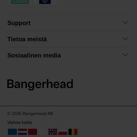
Support
Ota yhteyttä
Tietoa meistä
Usein kysyttyä
Yhteistyöt
Tilausehdot
Sosiaalinen media
Kestävä kehitys
Palautukset
Facebook
Tietosuojaseloste
Instagram
LinkedIn
© 2026 Bangerhead AB
Vaihda kieltä