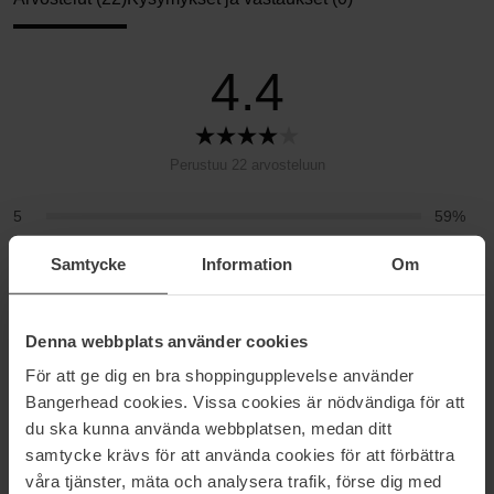
4.4
Perustuu 22 arvosteluun
5
59%
4
23%
Samtycke
Information
Om
3
14%
2
5%
Denna webbplats använder cookies
1
0%
För att ge dig en bra shoppingupplevelse använder
Bangerhead cookies. Vissa cookies är nödvändiga för att
2026-05-31
du ska kunna använda webbplatsen, medan ditt
En tiedä, tuleeko siitä niin paljon väriä, sen sanotaan mukautuvan
samtycke krävs för att använda cookies för att förbättra
ihon sävyyn. Mutta mukava voide.
våra tjänster, mäta och analysera trafik, förse dig med