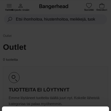
Valikko
Kirjaudu sisään
Suosikki
Ostoskori
Outlet
Outlet
0 tuotetta
TUOTTEITA EI LÖYTYNYT
Emme löytäneet tuotteita täältä juuri nyt. Kokeile läheistä
kategoriaa tai palaa myöhemmin.