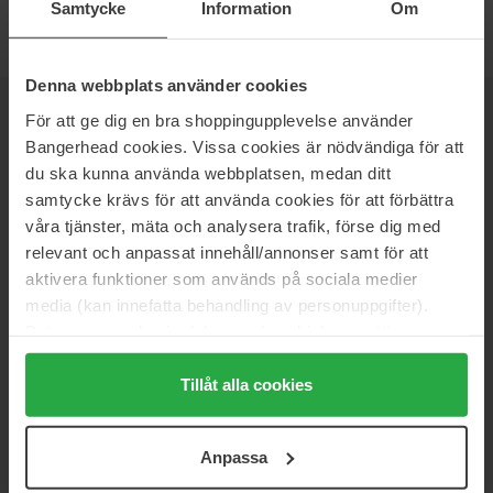
Samtycke
Information
Om
Denna webbplats använder cookies
För att ge dig en bra shoppingupplevelse använder
UUTISKIRJE
OLE ENSIMMÄISTEN JOUKOSSA
Bangerhead cookies. Vissa cookies är nödvändiga för att
du ska kunna använda webbplatsen, medan ditt
samtycke krävs för att använda cookies för att förbättra
våra tjänster, mäta och analysera trafik, förse dig med
Haluatko parhaat kauneusuutiset suoraan sähköpostiisi? Saat
relevant och anpassat innehåll/annonser samt för att
uusimmat trendit, vinkit ja eksklusiiviset tarjoukset!
aktivera funktioner som används på sociala medier
media (kan innefatta behandling av personuppgifter).
TURVALLINEN MAKSU
Data som samlas in delas med cookieleverantören.
Genom att trycka på "Tillåt alla cookies" accepterar du
alla cookies, medan du under "Detaljer" kan anpassa
Tillåt alla cookies
användningen av cookies. Du kan när som helst återkalla
ditt samtycke. För mer information se vår Cookie Policy
NOPEA TOIMITUS
Anpassa
samt vår Integritetspolicy.