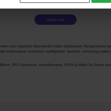
Näytä lisää
vämeikin kuin näyttävän iltameikinkin käden käänteessä. Bangerheadin l
t meikkivoiteet, luomivärit, meikkipaletit, ripsivärit, contouring-paletit 
Balmin, BH Cosmeticsin, bareMineralsin, NYXin ja Make Up Storen suosi