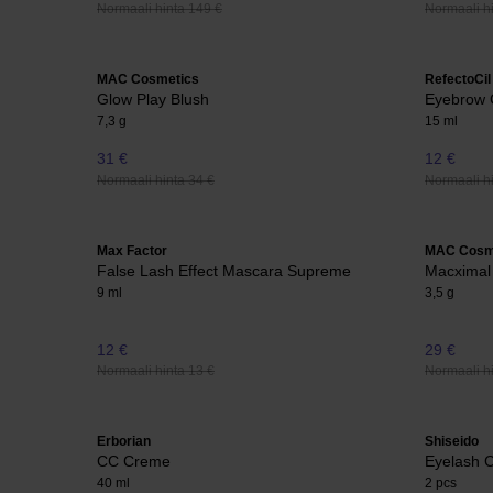
Normaali hinta 149 €
Normaali hi
MAC Cosmetics
RefectoCil
Glow Play Blush
Eyebrow 
7,3 g
15 ml
31 €
12 €
Normaali hinta 34 €
Normaali hi
Max Factor
MAC Cosm
False Lash Effect Mascara Supreme
Macximal 
9 ml
3,5 g
12 €
29 €
Normaali hinta 13 €
Normaali hi
Erborian
Shiseido
CC Creme
Eyelash C
40 ml
2 pcs