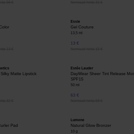
nta 58 €
Normaali hinta 32 €
Essie
Color
Gel Couture
13,5 ml
13 €
nta 13 €
Normaali hinta 15 €
etics
Estée Lauder
Silky Matte Lipstick
DayWear Sheer Tint Release Mois
SPF15
50 ml
63 €
nta 32 €
Normaali hinta 69 €
Lumene
urler Pad
Natural Glow Bronzer
10 g