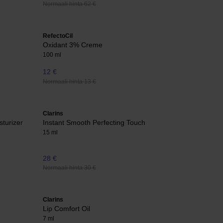
Normaali hinta 62 €
RefectoCil
Oxidant 3% Creme
100 ml
12 €
Normaali hinta 13 €
Clarins
turizer
Instant Smooth Perfecting Touch
15 ml
28 €
Normaali hinta 30 €
Clarins
Lip Comfort Oil
7 ml