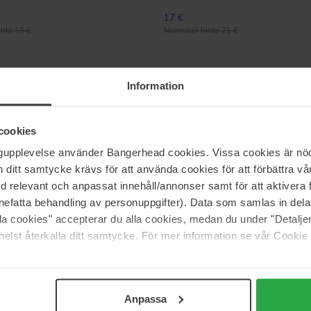
17 €
nta 18 €
Normaali hinta 21 €
rals
Lumene
Information
Vatn Volume 38°C
Sheer Finish Loose Powder
8 g
19 €
cookies
Normaali hinta 23 €
ngupplevelse använder Bangerhead cookies. Vissa cookies är nöd
itt samtycke krävs för att använda cookies för att förbättra vår
der
MAC Cosmetics
med relevant och anpassat innehåll/annonser samt för att aktiver
ing Supreme Anti-aging CC Cream
Extended Play Gigablack Lash M
nefatta behandling av personuppgifter). Data som samlas in del
5.6 g
alla cookies" accepterar du alla cookies, medan du under "Detal
elst återkalla ditt samtycke. För mer information se vår Cookie
25 €
nta 89 €
Normaali hinta 28 €
Anpassa
Sivu 1/81
Seuraava