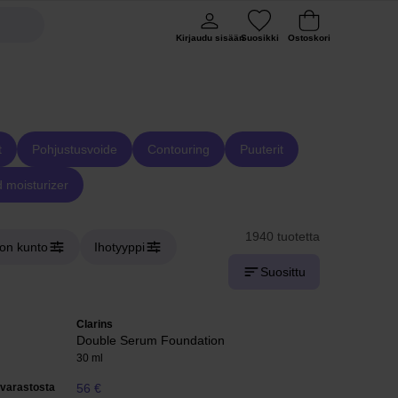
Kirjaudu sisään
Suosikki
Ostoskori
t
Pohjustusvoide
Contouring
Puuterit
d moisturizer
1940 tuotetta
hon kunto
Ihotyyppi
Suosittu
Clarins
Double Serum Foundation
30 ml
varastosta
56 €