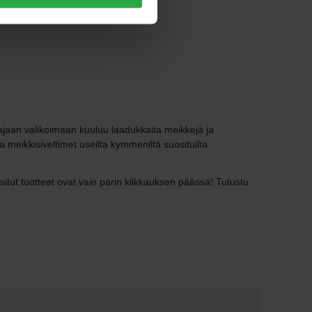
aajaan valikoimaan kuuluu laadukkaita meikkejä ja
ja meikkisiveltimet useilta kymmeniltä suosituilta
tut tuotteet ovat vain parin klikkauksen päässä! Tutustu