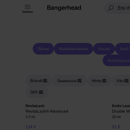
Valikko
Silmat
Meikkitarvikkeet
Huulet
Setit 
Aurinkopuute
Brändi
Saatavuus
Hinta
Väri
SPF
RevitaLash
Estée Lau
RevitaLash® Advanced
Double W
3.5 ml
30 ml
134 €
52 €