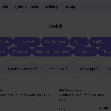
Meikit
Paletit
Kulmameikit
Meikkivoiteet
Kynnet
Highlighteri
rit
Peitevärit
Meikinkiinnityssuihke
Poskipuna
Tinte
Tietoiset valinnat
Lopputulos
Tuotetyyppi
I
der
MAC Cosmetics
ear Stay-In-Place Makeup SPF10
Skinfinish Colourstruck Blush
4,5 g
29 €
Loppu 