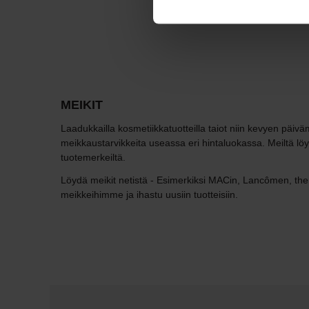
MEIKIT
Laadukkailla kosmetiikkatuotteilla taiot niin kevyen päi
meikkaustarvikkeita useassa eri hintaluokassa. Meiltä löydä
tuotemerkeiltä.
Löydä meikit netistä - Esimerkiksi MACin, Lancômen, the
meikkeihimme ja ihastu uusiin tuotteisiin.