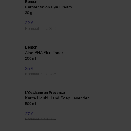
Benton
Fermentation Eye Cream
30 g
32 €
Normaali hinta 35 €
Benton
Aloe BHA Skin Toner
200 ml
25 €
Normaali hinta 28 €
L'Occitane en Provence
Karité Liquid Hand Soap Lavender
500 ml
27 €
Normaali hinta 30 €