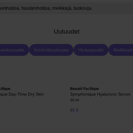
Uutuudet
vesiuutuudet
Ihonhoitouutuudet
Hiusuutuudet
Meikkiuut
ifique
Beauté Pacifique
que Day-Time Dry Skin
Symphonique Hyaluronic Serum
30 ml
85 €