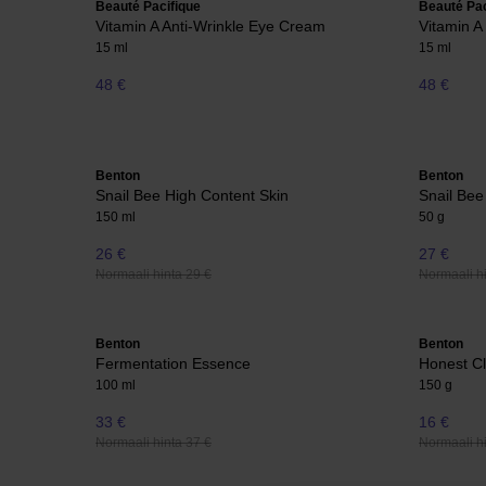
Beauté Pacifique
Beauté Pac
Vitamin A Anti-Wrinkle Eye Cream
Vitamin 
15 ml
15 ml
48 €
48 €
Benton
Benton
Snail Bee High Content Skin
Snail Be
150 ml
50 g
26 €
27 €
Normaali hinta 29 €
Normaali hi
Benton
Benton
Fermentation Essence
Honest C
100 ml
150 g
33 €
16 €
Normaali hinta 37 €
Normaali hi