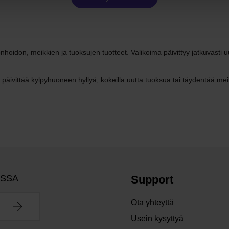
don, meikkien ja tuoksujen tuotteet. Valikoima päivittyy jatkuvasti uusil
 päivittää kylpyhuoneen hyllyä, kokeilla uutta tuoksua tai täydentää meikk
OSSA
Support
Ota yhteyttä
Usein kysyttyä