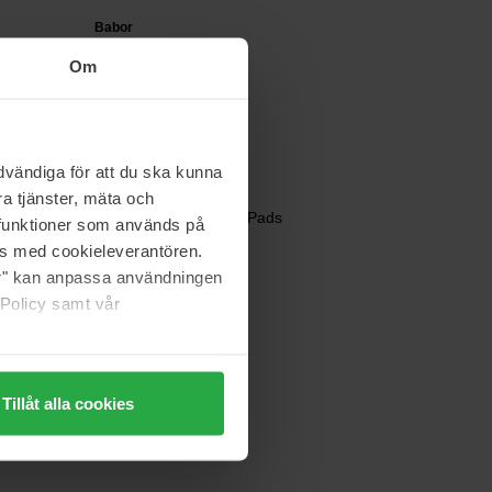
Babor
Soul & Body Wash
Om
150 ml
26 €
Normaali hinta 31 €
vändiga för att du ska kunna
a tjänster, mäta och
Elemis
zer 2%
Dynamic Resurfacing Pads
a funktioner som används på
60 pcs
as med cookieleverantören.
jer" kan anpassa användningen
79 €
 Policy samt vår
Tillåt alla cookies