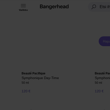
Valikko
Haju
Beauté Pacifique
Beauté Pac
Symphonique Day-Time
Symphoni
50 ml
50 ml
120 €
120 €