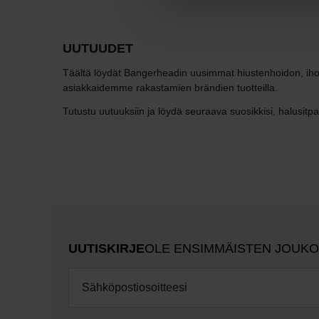
UUTUUDET
Täältä löydät Bangerheadin uusimmat hiustenhoidon, ihonhoi
asiakkaidemme rakastamien brändien tuotteilla.
Tutustu uutuuksiin ja löydä seuraava suosikkisi, halusitpa
UUTISKIRJE
OLE ENSIMMÄISTEN JOUK