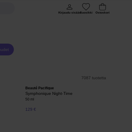
Kirjaudu sisään
Suosikki
Ostoskori
uudet
7087 tuotetta
Beauté Pacifique
Symphonique Night-Time
50 ml
129 €