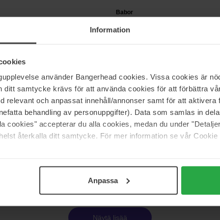
Babor
Soul &
Information
n
150 ml
Body Lotion
150 ml
32 €
nta 37 €
Normaali hinta 37 €
cookies
ngupplevelse använder Bangerhead cookies. Vissa cookies är nöd
itt samtycke krävs för att använda cookies för att förbättra vår
List
The INKEY List
rocolloid Invisible Pimple
INKEY Blemish Clearing Moisturi
med relevant och anpassat innehåll/annonser samt för att aktiver
Novoretin
nefatta behandling av personuppgifter). Data som samlas in del
50 ml
alla cookies" accepterar du alla cookies, medan du under "Detal
28 €
elst återkalla ditt samtycke. För mer information se vår Cookie
Sivu 20/296
Edellinen
Seuraava
Anpassa
Näytä lisää