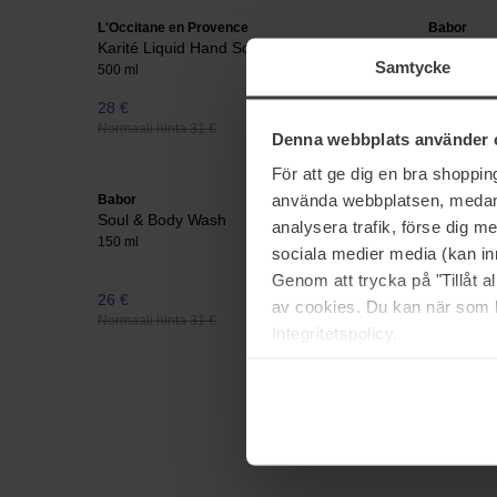
L'Occitane en Provence
Babor
Karité Liquid Hand Soap Verbena
Soul &
Samtycke
500 ml
Body Lotio
28 €
32 €
Normaali hinta 31 €
Normaali hi
Denna webbplats använder 
För att ge dig en bra shoppi
använda webbplatsen, medan d
Babor
The INKEY 
Soul & Body Wash
INKEY Hyd
analysera trafik, förse dig 
Patches
150 ml
sociala medier media (kan in
22 pcs
Genom att trycka på "Tillåt 
26 €
17 €
av cookies. Du kan när som h
Normaali hinta 31 €
Integritetspolicy.