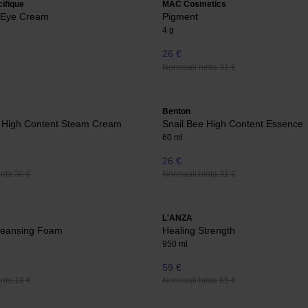
ifique
MAC Cosmetics
A Eye Cream
Pigment
4 g
26 €
Normaali hinta 31 €
Benton
e High Content Steam Cream
Snail Bee High Content Essence
60 ml
26 €
nta 30 €
Normaali hinta 31 €
L'ANZA
leansing Foam
Healing Strength
950 ml
59 €
nta 18 €
Normaali hinta 65 €